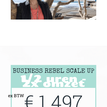
BUSINESS REBEL SCALE UP
1/2 uren -
2x omzet
€ 1.497
ex BTW