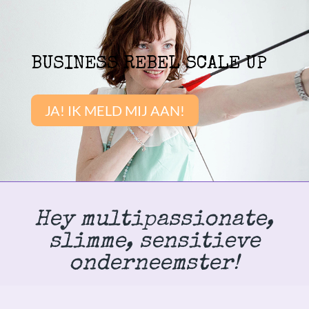
BUSINESS REBEL SCALE UP
JA! IK MELD MIJ AAN!
Hey multipassionate,
slimme, sensitieve
onderneemster!