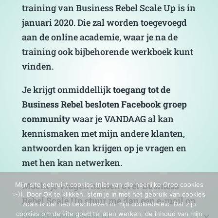
training van Business Rebel Scale Up is in
januari 2020. Die zal worden toegevoegd
aan de online academie, waar je na de
training ook bijbehorende werkboek kunt
vinden.
Je krijgt onmiddellijk
toegang tot de
Business Rebel besloten Facebook groep
community
waar je VANDAAG al kan
kennismaken met mijn andere klanten,
antwoorden kan krijgen op je vragen en
met hen kan netwerken.
Mocht je vragen hebben over Business
Mijn site gebruikt cookies (niet van die heerlijke Oreo cookies
:-)). Door OK te klikken, stem je in met het gebruik van cookies
Rebel Scale Up stuur me dan een e-mail op
zoals ik dat heb beschreven in mijn cookiebeleid. Dat zijn
info@eugenieboon.nl
cookies om de site goed te laten werken, de inhoud van mijn